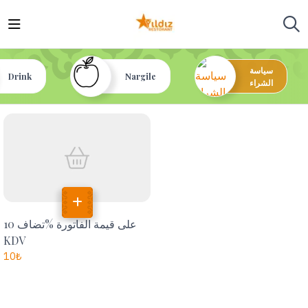
سياسة
Drink
Nargile
الشراء
تضاف 10‎%‎ على قيمة الفاتورة
KDV
10
₺