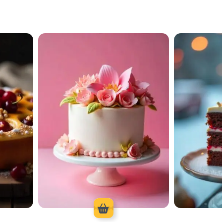
0
كيك عجينة سكر
Choco Cake