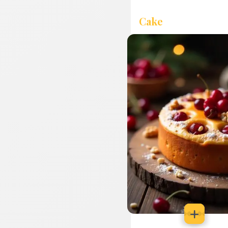
Cake
كيك فواكه