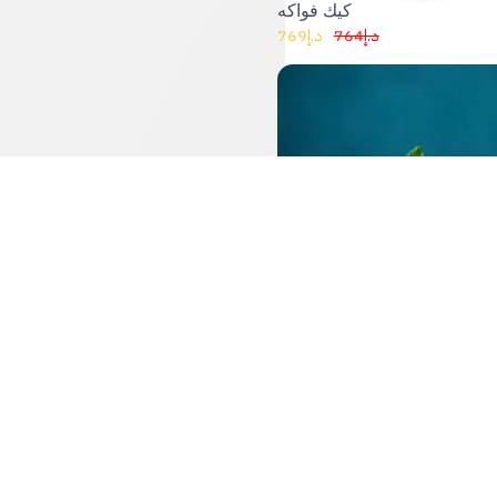
769
د.إ
764
د.إ
تشيز كيك