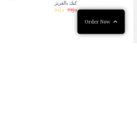
84
د.إ
79
د.إ