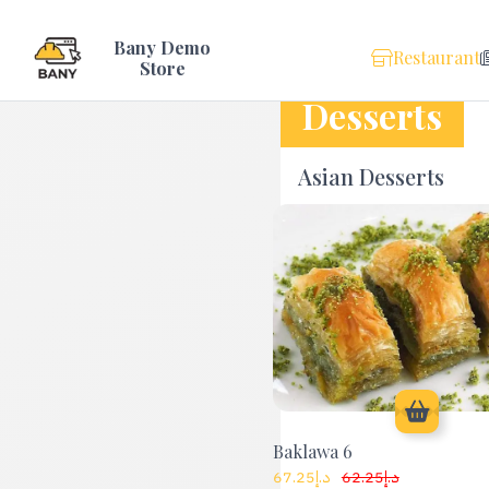
Desserts
Asian Desserts
0
Baklawa 6
67.25
د.إ
62.25
د.إ