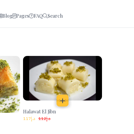
Halawat El Jibn
117
د.إ
112
د.إ