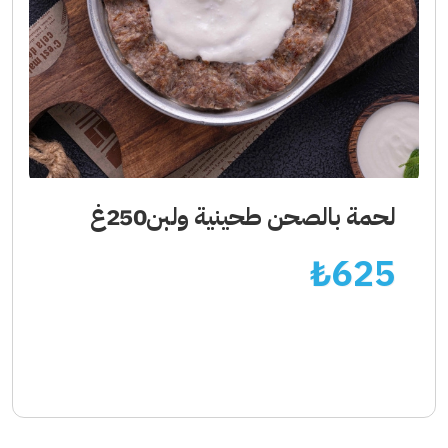
لحمة بالصحن طحينية ولبن250غ
₺
625