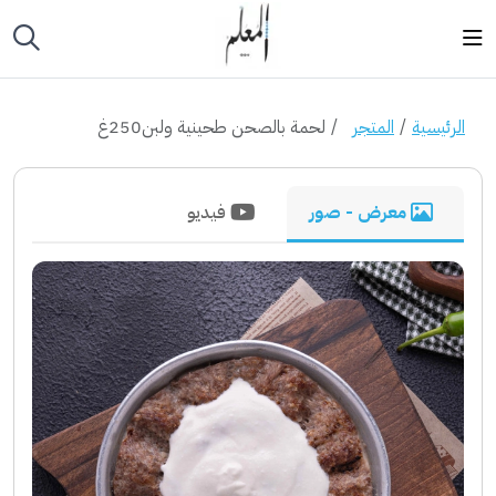
الرئيسية
المتجر
لحمة بالصحن طحينية ولبن250غ
معرض - صور
فيديو