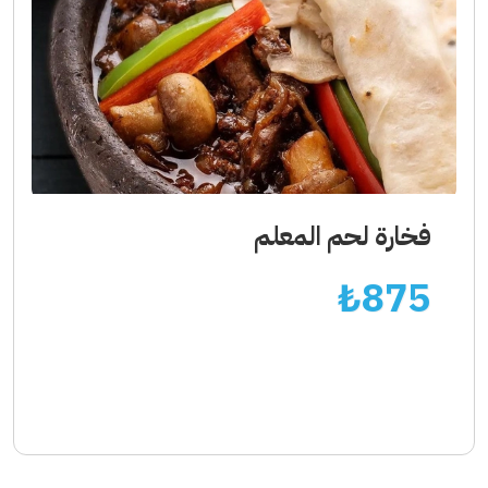
فخارة لحم المعلم
₺
875