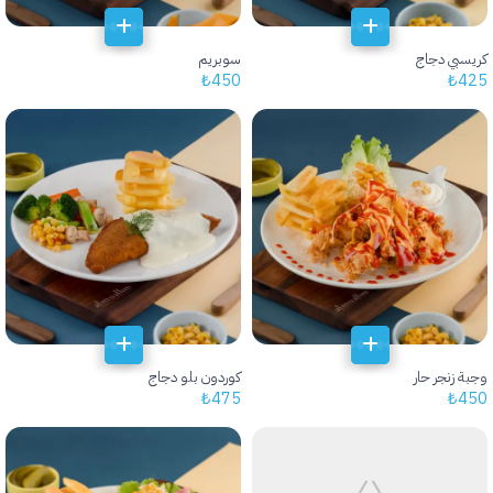
كريسبي دجاج
سوبريم
₺
450
₺
425
وجبة زنجر حار
كوردون بلو دجاج
₺
475
₺
450