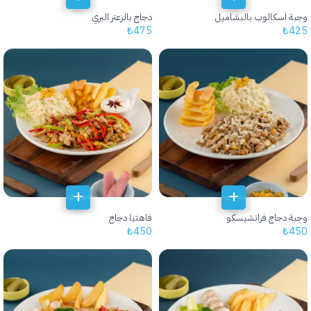
وجبة اسكالوب بالبشاميل
دجاج بالزعتر البري
₺
475
₺
425
وجبة دجاج فرانشيسكو
فاهتيا دجاج
₺
450
₺
450